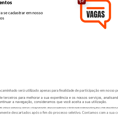
lentos
a se cadastrar em nosso
tos
caminhado será utilizado apenas para finalidade de participação em nosso pro
o não seja aprovado para a vaga aplicada, a manutenção dos seus dados pe
de terceiros para melhorar a sua experiência e os nossos serviços, analisan
ocorrerá mediante o seu consentimento para tanto.
ntinuar a navegação, consideramos que você aceita a sua utilização.
e seus dados, favor responder autorizando referida manutenção. Na ausênci
mente descartados após o fim do processo seletivo. Contamos com a sua c