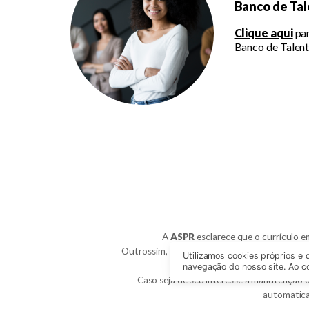
Banco de Ta
Clique aqui
par
Banco de Talen
A
ASPR
esclarece que o currículo en
Outrossim, esclarecemos que, caso o candidat
Utilizamos cookies próprios e 
navegação do nosso site. Ao co
Caso seja de seu interesse a manutenção d
automatica