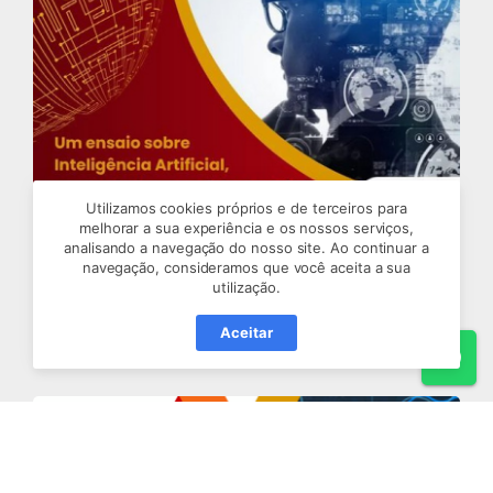
Utilizamos cookies próprios e de terceiros para
Um ensaio sobre Inteligência Artificial,
melhorar a sua experiência e os nossos serviços,
Capitalismo e o próximo estágio do
analisando a navegação do nosso site. Ao continuar a
desenvolvimento humano
navegação, consideramos que você aceita a sua
utilização.
Saiba mais
Aceitar
Wh